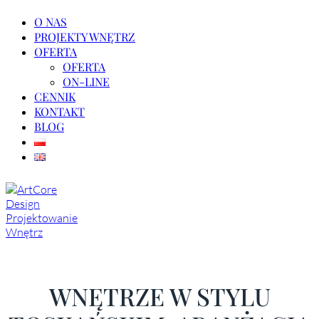
O NAS
PROJEKTY WNĘTRZ
OFERTA
OFERTA
ON-LINE
CENNIK
KONTAKT
BLOG
WNĘTRZE W STYLU