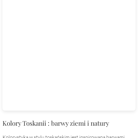
Kolory Toskanii : barwy ziemi i natury
Kolorystyka w stylu toskańskim jest inspirowana barwami