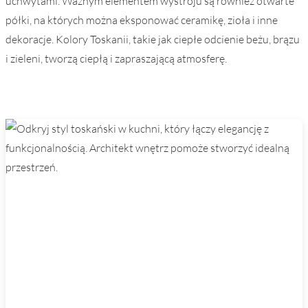
uchwytami. Ważnym elementem wystroju są również otwarte
półki, na których można eksponować ceramikę, zioła i inne
dekoracje. Kolory Toskanii, takie jak ciepłe odcienie beżu, brązu
i zieleni, tworzą ciepłą i zapraszającą atmosferę.