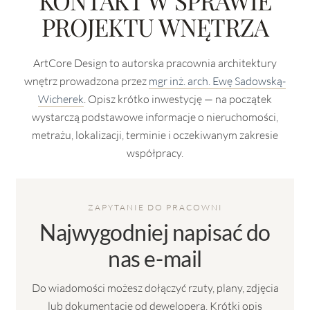
KONTAKT W SPRAWIE
PROJEKTU WNĘTRZA
ArtCore Design to autorska pracownia architektury
wnętrz prowadzona przez
mgr inż. arch. Ewę Sadowską-
Wicherek
. Opisz krótko inwestycję — na początek
wystarczą podstawowe informacje o nieruchomości,
metrażu, lokalizacji, terminie i oczekiwanym zakresie
współpracy.
ZAPYTANIE DO PRACOWNI
Najwygodniej napisać do
nas e-mail
Do wiadomości możesz dołączyć rzuty, plany, zdjęcia
lub dokumentację od dewelopera. Krótki opis