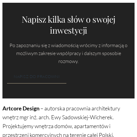
Napisz kilka słów o swojej
inwestycji
Po zapoznaniu się z wiadomością wrócimy z informacją o
możliwym zakresie współpracy i dalszym sposobie
rozmowy.
NAPISZ DO PRACOWNI
Artcore Design
– autorska pracownia architektury
wnętrz mgr inż. arch. Ewy Sadowskiej-Wicherek.
Projektujemy wnętrza domów, apartamentów i
przestrzeni komercyjnych na terenie całej Polski.