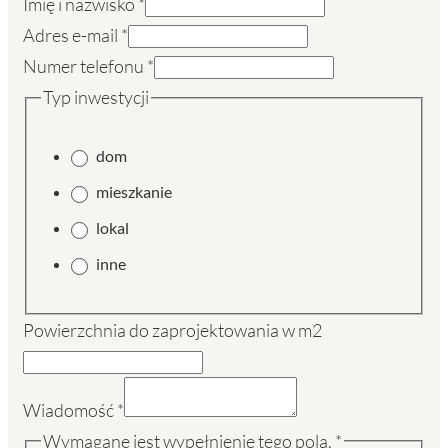
Imię i nazwisko
*
Imię
Adres e-mail
*
Powierzchnia
Numer telefonu
*
Typ
Typ inwestycji
dom
mieszkanie
lokal
inne
Powierzchnia do zaprojektowania w m2
Wiadomość
*
Wymagane jest wypełnienie tego pola.
*